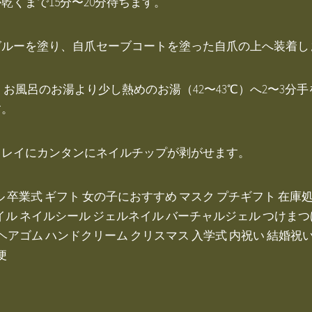
くまで15分〜20分待ちます。
ルーを塗り、自爪セーブコートを塗った自爪の上へ装着し
 お風呂のお湯より少し熱めのお湯（42〜43℃）へ2〜3分
す。
キレイにカンタンにネイルチップが剥がせます。
 セール 卒業式 ギフト 女の子におすすめ マスク プチギフト 在
イル ネイルシール ジェルネイル バーチャルジェル つけまつ
ヘアゴム ハンドクリーム クリスマス 入学式 内祝い 結婚祝い 
便