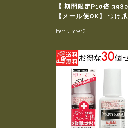
【 期間限定P10倍 39
【メール便OK】 つけ
Item Number 2