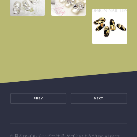
PREV
NEXT
©
見ろ!ネイル チップ つけ 爪 がゴミのようだ!
Inc. All rights