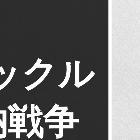
ックル
納戦争