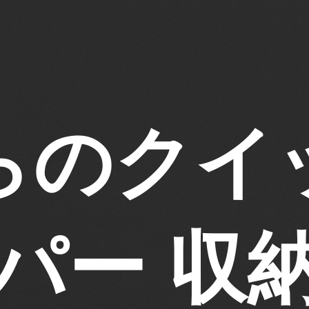
らのクイ
パー 収