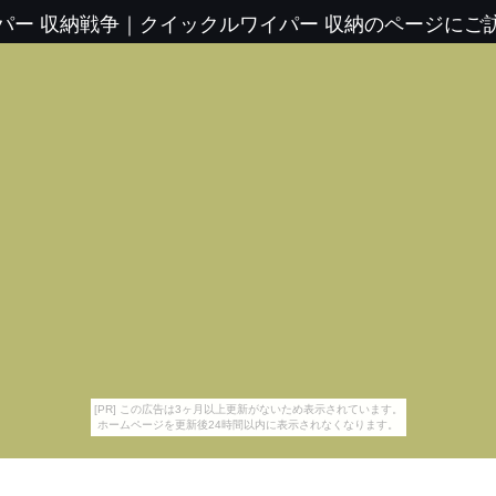
パー 収納戦争
｜
クイックルワイパー 収納のページにご
[PR] この広告は3ヶ月以上更新がないため表示されています。
ホームページを更新後24時間以内に表示されなくなります。