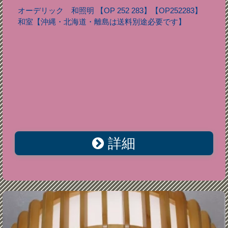
オーデリック 和照明 【OP 252 283】【OP252283】
和室【沖縄・北海道・離島は送料別途必要です】
詳細