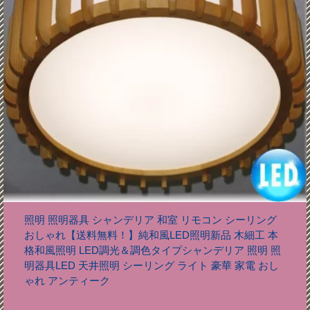
照明 照明器具 シャンデリア 和室 リモコン シーリング
おしゃれ【送料無料！】純和風LED照明新品 木細工 本
格和風照明 LED調光＆調色タイプシャンデリア 照明 照
明器具LED 天井照明 シーリング ライト 豪華 家電 おし
ゃれ アンティーク