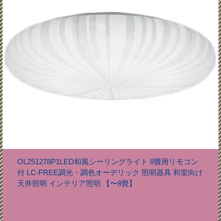
OL251278P1LED和風シーリングライト 8畳用リモコン
付 LC-FREE調光・調色オーデリック 照明器具 和室向け
天井照明 インテリア照明 【〜8畳】