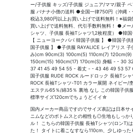
ー/子供服 キッズ/子供服 ジュニア/ママ/親子 
服 バナナ小僧の送料 ●全国一律750円（沖縄・
税込3,980円以上お買い上げで送料無料！※福袋除
買い上げで送料無料、代引手数料無料！ ●メール
シャツ、子供服 長袖Tシャツ1,2枚程度） ●韓国子供
【 ニューヨークパパ 韓国子供服 】 ●韓国子供服 
国子供服 】 ●子供服 RAYALICE レイアリス
み)cm 90cm(3) 100cm(5) 110cm(7) 120cm(9) 
150cm(15) 160cm(17) 170cm(S) 身幅 - - 30 32
37 41 45 49 54 55 - 着丈 - - 43 46 49 5
国子供服 RUDE ROCK ルードロック 長袖Tシャ
ROCK 長袖Tシャツ-T01 カラー展開 ネイビー
エステル65％/綿35％ 裏地 なし この韓国子供服
標準サイズ120cmでちょうどイイ☆
国内メーカー商品ですのでサイズ表記は日本サイ
ニムなどのボトムスとの相性も◎生地もしっかり！
ル！ こちらの韓国子供服 長袖Tシャツ(ロンT)は
た！ タイトに着こなすなら110cm、少しゆった