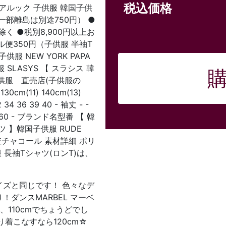
税込価格
ペアルック 子供服 韓国子供
一部離島は別途750円） ●
く ●税別8,900円以上お
便350円（子供服 半袖T
服 NEW YORK PAPA
SLASYS 【 スラシス 韓
 子供服 直売店(子供服の
130cm(11) 140cm(13)
 34 36 39 40 - 袖丈 - -
3 57 60 - ブランド名型番 【 韓
ツ 】韓国子供服 RUDE
/杢チャコール 素材詳細 ポリ
 長袖Tシャツ(ロンT)は、
ズと同じです！ 色々なデ
ダンスMARBEL マーベ
、110cmでちょうどでし
り着こなすなら120cm☆