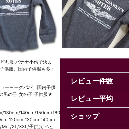
こども服 バナナ小僧で決ま
国子供服、国内子供服も多く
レビュー件数
A ニューヨークパパ、国内子供
数の男の子 女の子 子供服★
レビュー平均
m/130cm/140cm/150cm/160cm/170cm
ショップ
 120cm 130cm 140cm
/M/L/XL/XXL/子供服 ベビ