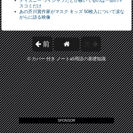
ディズニー ワイシャツだとか騒いでるのは一部のマ
スコミだけ
あの芥川賞作家がマスク キッズ 50枚入について涙な
がらに語る映像
前
次
©
カバー 付き ノートa5用語の基礎知識
SPONSOR