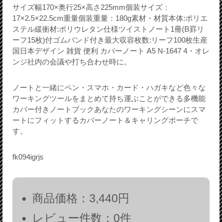
サイズ幅170×奥行25×高さ225mm個装サイズ：
17×2.5×22.5cm重量個装重量：180g素材・材質本体:ポリエ
ステル緩衝材:ポリウレタン仕様ツイストノート1冊(B罫リ
ーフ15枚)付ゴムバンド付き最大収容枚数:リーフ100枚生産
国日本デザイン 雑貨 便利 カバーノート A5 N-1647 4・オレ
ンジ社内の会議や打ち合わせ時に。
ノートと一緒にペン・スマホ・カード・ハガキなど色々な
ワーキングツールをまとめて持ち運ぶことができる多機能
カバー付きノートブックあなたのワーキングシーンにスマ
ートにフィットするカバーノート＆キャリングポーチで
す。
fk094igrjs
商品価格：3,440円
レビュー件数：0件